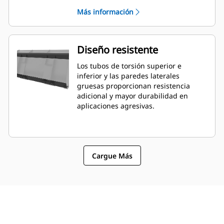
El ángulo y la colocación del borde
Más información
puede ser más fácil de medir desde el
interior de la cabina.
Diseño resistente
Los tubos de torsión superior e
inferior y las paredes laterales
gruesas proporcionan resistencia
adicional y mayor durabilidad en
aplicaciones agresivas.
Cargue Más