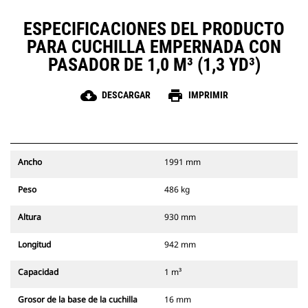
ESPECIFICACIONES DEL PRODUCTO
PARA CUCHILLA EMPERNADA CON
PASADOR DE 1,0 M³ (1,3 YD³)
cloud_download
print
DESCARGAR
IMPRIMIR
Ancho
1991 mm
Peso
486 kg
Altura
930 mm
Longitud
942 mm
Capacidad
1 m³
Grosor de la base de la cuchilla
16 mm