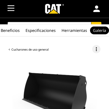
person
SEARCH
search
Beneficios
Especificaciones
Herramientas
Galería
more_vert
Cucharones de uso general