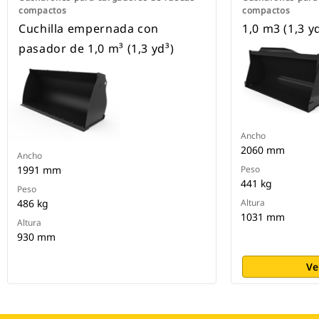
compactos
compactos
Cuchilla empernada con
1,0 m3 (1,3 y
pasador de 1,0 m³ (1,3 yd³)
Ancho
2060 mm
Ancho
1991 mm
Peso
441 kg
Peso
486 kg
Altura
1031 mm
Altura
930 mm
Ve