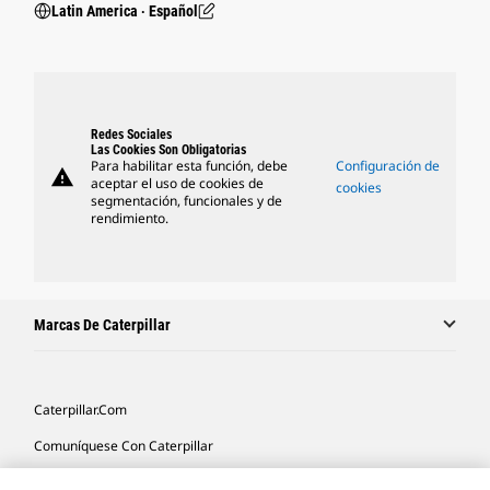
Latin America ‧ Español
Redes Sociales
Las Cookies Son Obligatorias
Para habilitar esta función, debe
Configuración de
warning
aceptar el uso de cookies de
cookies
segmentación, funcionales y de
rendimiento.
Marcas De Caterpillar
Caterpillar.com
Comuníquese Con Caterpillar
Mis Preferencias De Marketing