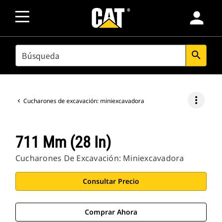
person
SEARCH
search
more_vert
Cucharones de excavación: miniexcavadora
711 Mm (28 In)
Cucharones De Excavación: Miniexcavadora
Consultar Precio
Comprar Ahora