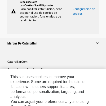
Redes Sociales
Las Cookies Son Obligatorias
Para habilitar esta función, debe
Configuración de
warning
aceptar el uso de cookies de
cookies
segmentación, funcionales y de
rendimiento.
Marcas De Caterpillar
Caterpillar.com
Comuníquese Con Caterpillar
This site uses cookies to improve your
Mis Preferencias De Marketing
experience. Some are required for the site to
Mapa Del Sitio
function, while others support features,
performance, personalization, targeting, and
Cookie Settings
analytics.
Avisos Legales
You can adjust your preferences anytime using