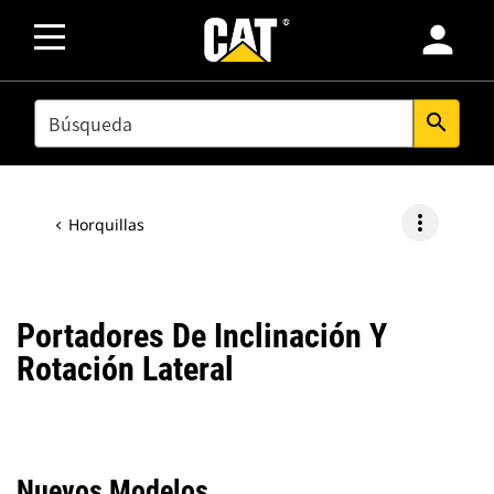
person
SEARCH
search
more_vert
Horquillas
Portadores De Inclinación Y
Rotación Lateral
Nuevos Modelos