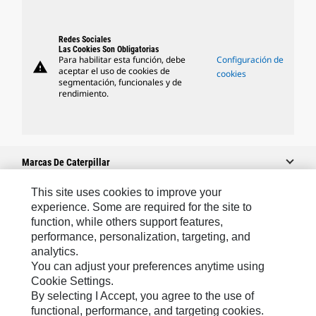
Redes Sociales
Las Cookies Son Obligatorias
Para habilitar esta función, debe
Configuración de
warning
aceptar el uso de cookies de
cookies
segmentación, funcionales y de
rendimiento.
Marcas De Caterpillar
This site uses cookies to improve your
experience. Some are required for the site to
Caterpillar.com
function, while others support features,
performance, personalization, targeting, and
Comuníquese Con Caterpillar
analytics.
Mis Preferencias De Marketing
You can adjust your preferences anytime using
Cookie Settings.
Mapa Del Sitio
By selecting I Accept, you agree to the use of
Cookie Settings
functional, performance, and targeting cookies.