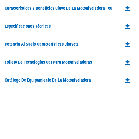
file_download
Do
Características Y Beneficios Clave De La Motoniveladora 160
P
O
file_download
Do
Especificaciones Técnicas
in
P
a
O
N
file_download
Do
Potencia Al Suelo Características Chaveta
in
Ta
P
a
O
N
file_download
Do
Folleto De Tecnologías Cat Para Motoniveladoras
in
Ta
P
a
O
N
file_download
Do
Catálogo De Equipamiento De La Motoniveladora
in
Ta
P
a
O
N
in
Ta
a
N
Ta