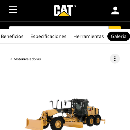
person
SEARCH
search
Beneficios
Especificaciones
Herramientas
Galería
more_vert
Motoniveladoras