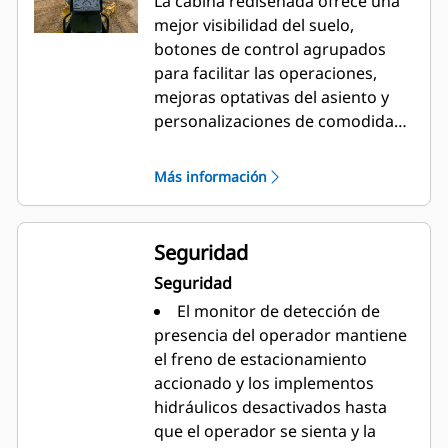
La cabina rediseñada ofrece una
mejor visibilidad del suelo,
botones de control agrupados
para facilitar las operaciones,
mejoras optativas del asiento y
personalizaciones de comodidad
para el operador. La
Motoniveladora Cat 160 cuenta
Más información
con un control de dirección por
palanca universal (JOY, por
"joystick") fácil de aprender que
Seguridad
ayuda a reducir la fatiga por el
Seguridad
movimiento del brazo del
El monitor de detección de
operador.
presencia del operador mantiene
el freno de estacionamiento
accionado y los implementos
hidráulicos desactivados hasta
que el operador se sienta y la