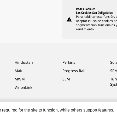
Redes Sociales
Las Cookies Son Obligatorias
Para habilitar esta función,
warning
aceptar el uso de cookies d
segmentación, funcionales 
rendimiento.
Hindustan
Perkins
Sol
MaK
Progress Rail
SPM
MWM
SEM
Tur
Sys
VisionLink
equired for the site to function, while others support features,
referencias De Marketing
Mapa Del Sitio
Cookie Settings
Avisos Legales