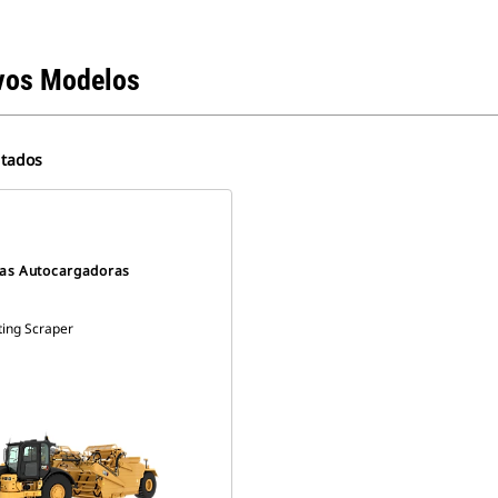
vos Modelos
ltados
llas Autocargadoras
ting Scraper