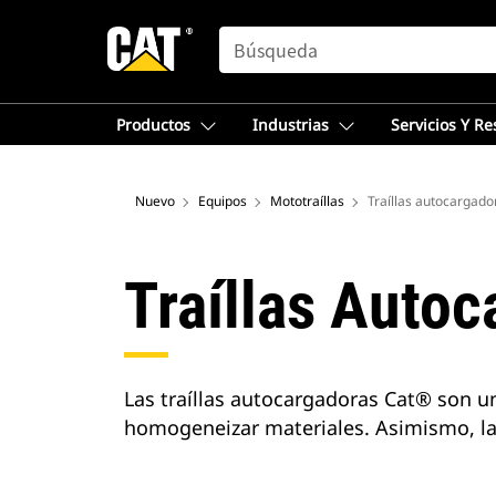
SEARCH
Productos
Industrias
Servicios Y R
Nuevo
Equipos
Mototraíllas
Traíllas autocargado
Traíllas Auto
Las traíllas autocargadoras Cat® son u
homogeneizar materiales. Asimismo, las