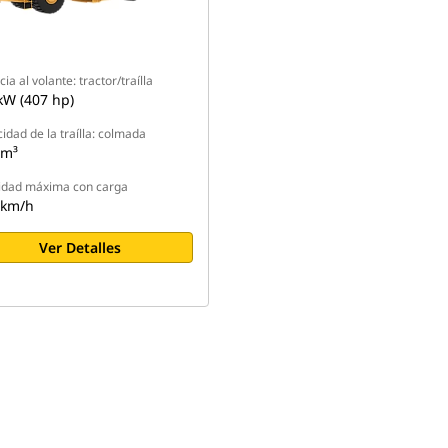
ia al volante: tractor/traílla
kW (407 hp)
idad de la traílla: colmada
 m³
idad máxima con carga
 km/h
Ver Detalles