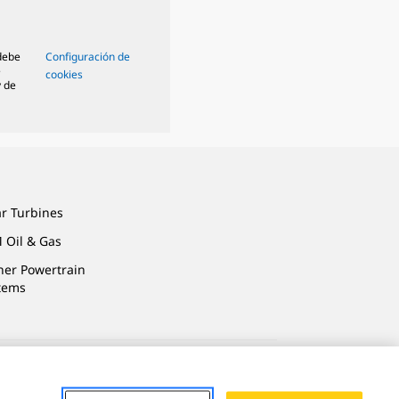
 debe
Configuración de
e
cookies
y de
ar Turbines
 Oil & Gas
ner Powertrain
tems
Privacidad