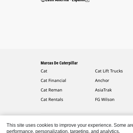
Marcas De Caterpillar
Cat
Cat Lift Trucks
Cat Financial
Anchor
Cat Reman
AsiaTrak
Cat Rentals
FG Wilson
This site uses cookies to improve your experience. Some are r
Caterpillar.com
Comuníquese Con Caterpillar
Mis P
performance, personalization, targeting, and analytics.