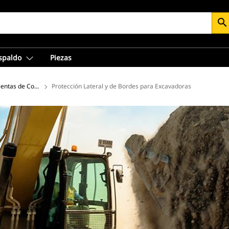
search
espaldo
Piezas
entas de Corte para Excavadoras
Protección Lateral y de Bordes para Excavadoras