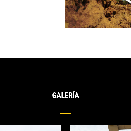
GALERÍA
tección Lateral Y De Bordes Para Excavad