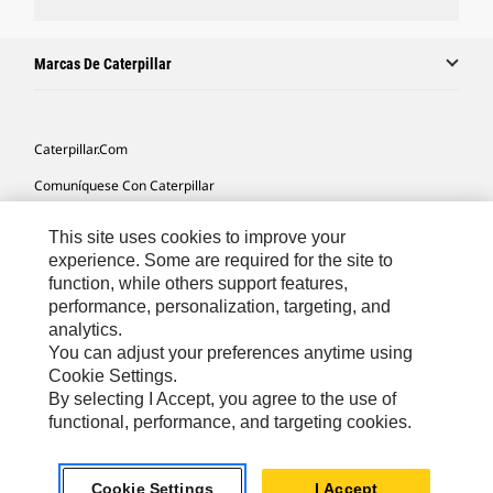
Marcas De Caterpillar
Caterpillar.com
Comuníquese Con Caterpillar
Mis Preferencias De Marketing
This site uses cookies to improve your
Mapa Del Sitio
experience. Some are required for the site to
function, while others support features,
Cookie Settings
performance, personalization, targeting, and
analytics.
Avisos Legales
You can adjust your preferences anytime using
Privacidad
Cookie Settings.
By selecting I Accept, you agree to the use of
functional, performance, and targeting cookies.
Latin America -
© 2026 Caterpillar. Todos los derechos
Español
reservados.
Cookie Settings
I Accept