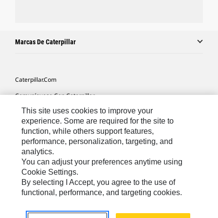
Marcas De Caterpillar
Caterpillar.com
Comuníquese Con Caterpillar
This site uses cookies to improve your
Mis Preferencias De Marketing
experience. Some are required for the site to
Mapa Del Sitio
function, while others support features,
performance, personalization, targeting, and
Cookie Settings
analytics.
Avisos Legales
You can adjust your preferences anytime using
Cookie Settings.
Privacidad
By selecting I Accept, you agree to the use of
functional, performance, and targeting cookies.
Latin America -
© 2026 Caterpillar. Todos los derechos
Español
reservados.