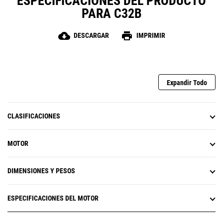
ESPECIFICACIONES DEL PRODUCTO
PARA C32B
cloud_download
print
DESCARGAR
IMPRIMIR
Expandir Todo
CLASIFICACIONES
MOTOR
DIMENSIONES Y PESOS
ESPECIFICACIONES DEL MOTOR