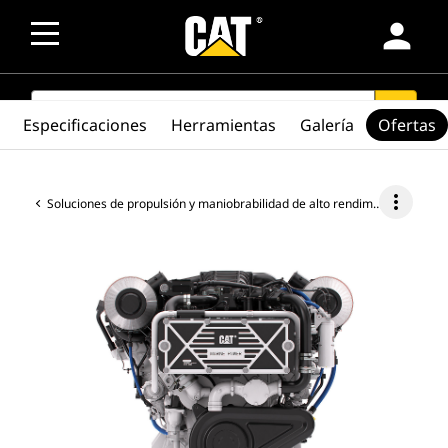
person
SEARCH
search
Especificaciones
Herramientas
Galería
Ofertas
more_vert
Soluciones de propulsión y maniobrabilidad de alto rendimiento