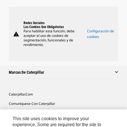
Redes Sociales
Las Cookies Son Obligatorias
Para habilitar esta función, debe
Configuración de
warning
aceptar el uso de cookies de
cookies
segmentación, funcionales y de
rendimiento.
Marcas De Caterpillar
Caterpillar.com
Comuníquese Con Caterpillar
Mis Preferencias De Marketing
This site uses cookies to improve your
Mapa Del Sitio
experience. Some are required for the site to