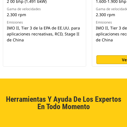
2 00 bhp (1.491 bkW)
1.600-1.900 bhp
Gama de velocidades
Gama de velocidad
2.300 rpm
2.300 rpm
Emisiones
Emisiones
IMO II, Tier 3 de la EPA de EE.UU. para
IMO II, Tier 3 d
aplicaciones recreativas, RCD, Stage II
aplicaciones rec
de China
de China
Ve
Herramientas Y Ayuda De Los Expertos
En Todo Momento