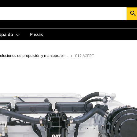
search
espaldo
Piezas
Soluciones de propulsión y maniobrabilidad de alto rendimiento
C12 ACERT