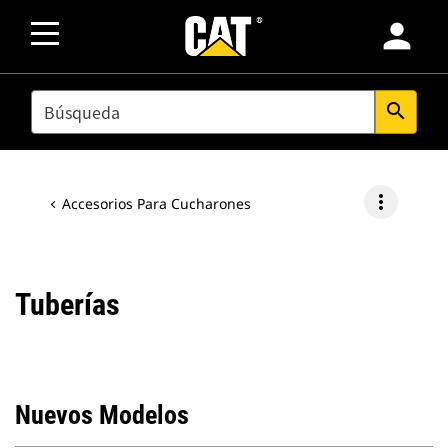
person
SEARCH
search
more_vert
Accesorios Para Cucharones
Tuberías
Nuevos Modelos