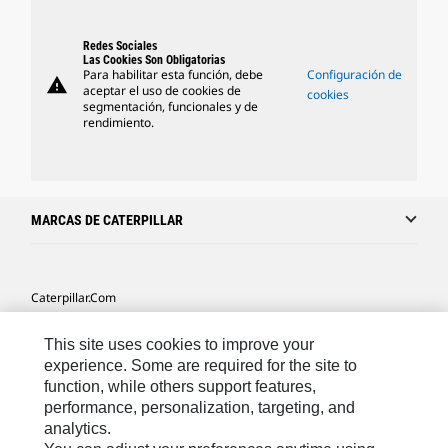
Redes Sociales
Las Cookies Son Obligatorias
Para habilitar esta función, debe
Configuración de
warning
aceptar el uso de cookies de
cookies
segmentación, funcionales y de
rendimiento.
MARCAS DE CATERPILLAR
Caterpillar.com
Caterpillar Contacto
This site uses cookies to improve your
Mis Preferencias De Marketing
experience. Some are required for the site to
function, while others support features,
Site Map
performance, personalization, targeting, and
analytics.
Cookie Settings