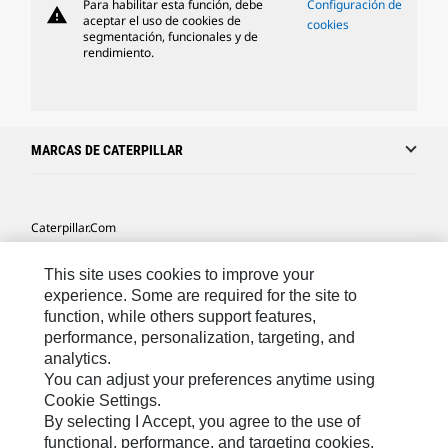
Para habilitar esta función, debe
Configuración de
warning
aceptar el uso de cookies de
cookies
segmentación, funcionales y de
rendimiento.
MARCAS DE CATERPILLAR
Caterpillar.com
Caterpillar Contacto
This site uses cookies to improve your
Mis Preferencias De Marketing
experience. Some are required for the site to
function, while others support features,
Site Map
performance, personalization, targeting, and
analytics.
Cookie Settings
You can adjust your preferences anytime using
Legal
Cookie Settings.
By selecting I Accept, you agree to the use of
Privacy
functional, performance, and targeting cookies.