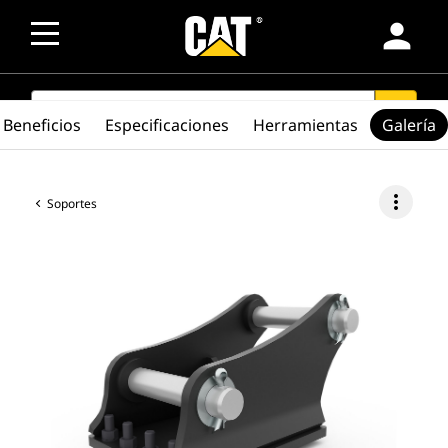
person
SEARCH
search
Beneficios
Especificaciones
Herramientas
Galería
more_vert
Soportes