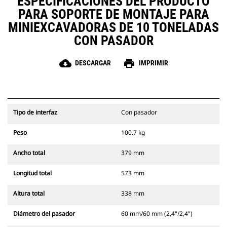
ESPECIFICACIONES DEL PRODUCTO
PARA SOPORTE DE MONTAJE PARA
MINIEXCAVADORAS DE 10 TONELADAS
CON PASADOR
cloud_download
print
DESCARGAR
IMPRIMIR
Tipo de interfaz
Con pasador
Peso
100.7 kg
Ancho total
379 mm
Longitud total
573 mm
Altura total
338 mm
Diámetro del pasador
60 mm/60 mm (2,4"/2,4")