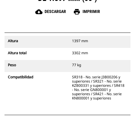
cloud_download
print
DESCARGAR
IMPRIMIR
Altura
1397 mm
Altura total
3302 mm
Peso
77 kg
Compatibilidad
SR318 - No. serie J3B00206 y
superiores / SR321 - No. serie
KZB00331 y superiores / SR418
- No. serie GN800001 y
superiores / SR421 - No. serie
KN800001 y superiores