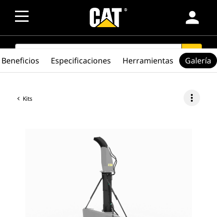
person
SEARCH
search
Beneficios
Especificaciones
Herramientas
Galería
more_vert
Kits