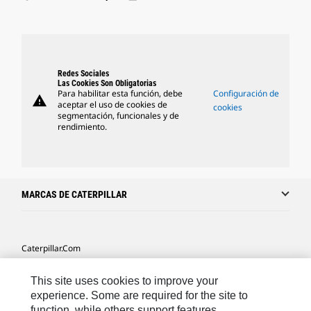
Redes Sociales
Las Cookies Son Obligatorias
Para habilitar esta función, debe
Configuración de
warning
aceptar el uso de cookies de
cookies
segmentación, funcionales y de
rendimiento.
MARCAS DE CATERPILLAR
Caterpillar.com
Caterpillar Contacto
This site uses cookies to improve your
Mis Preferencias De Marketing
experience. Some are required for the site to
function, while others support features,