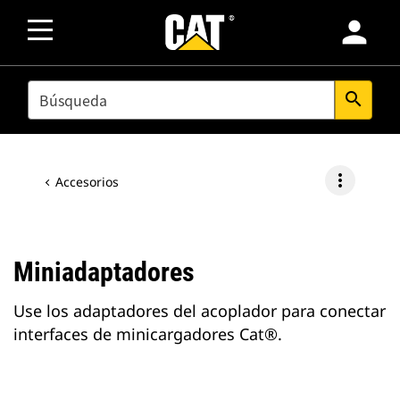
person
SEARCH
search
more_vert
Accesorios
Miniadaptadores
Use los adaptadores del acoplador para conectar
interfaces de minicargadores Cat®.