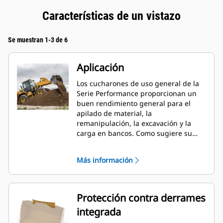
Características de un vistazo
Se muestran 1-3 de 6
Aplicación
Los cucharones de uso general de la
Serie Performance proporcionan un
buen rendimiento general para el
apilado de material, la
remanipulación, la excavación y la
carga en bancos. Como sugiere su
nombre, estos cucharones son
eficaces para cargar desde pilas de
Más información
almacenamiento y desde bancos.
Están diseñados para fuerzas de
desprendimiento y condiciones de
abrasión estándar. Ideal para
Protección contra derrames
aplicaciones de arrastre en retroceso
integrada
y nivelación. El factor de llenado de
los cucharones de la Serie