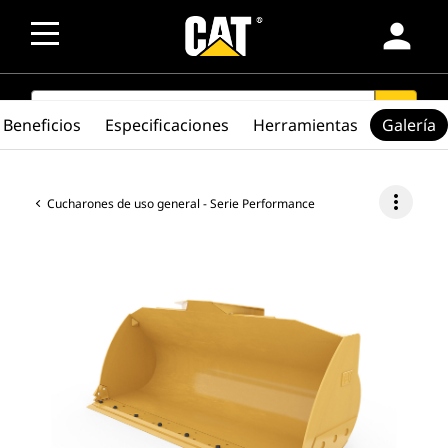
person
SEARCH
search
Beneficios
Especificaciones
Herramientas
Galería
more_vert
Cucharones de uso general - Serie Performance