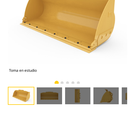
Toma en estudio
Vist