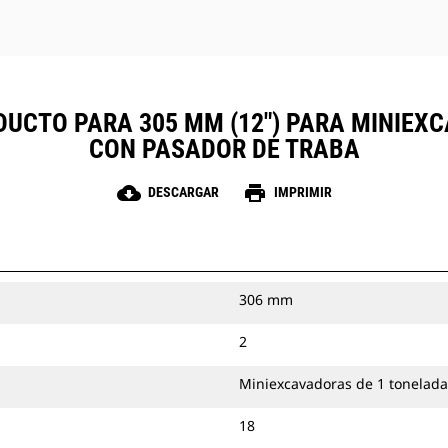
DUCTO PARA 305 MM (12") PARA MINIEX
CON PASADOR DE TRABA
cloud_download
print
DESCARGAR
IMPRIMIR
306 mm
2
Miniexcavadoras de 1 tonelada
18