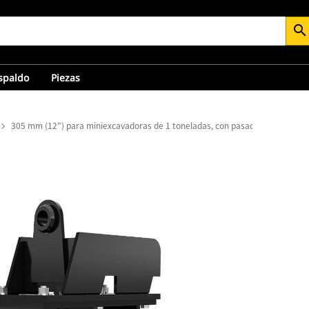
search
espaldo
Piezas
305 mm (12") para miniexcavadoras de 1 toneladas, con pasador de traba