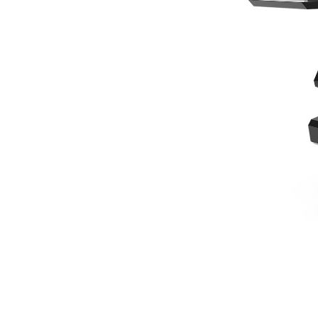
305 Mm (12") Para Miniexcavadoras De 1 Toneladas, Con Pasador De Traba
Ben
Cambiar modelo