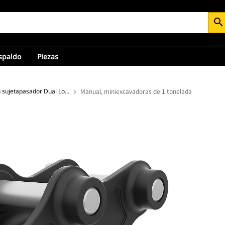
search
espaldo
Piezas
Acopladores con sujetapasador Dual Lock™ para miniexcavadoras
Manual, miniexcavadoras de 1 tonelada