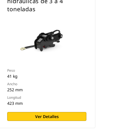
hidráulicas de 3 a 4
toneladas
Peso
41 kg
Ancho
252 mm
Longitud
423 mm
Ver Detalles