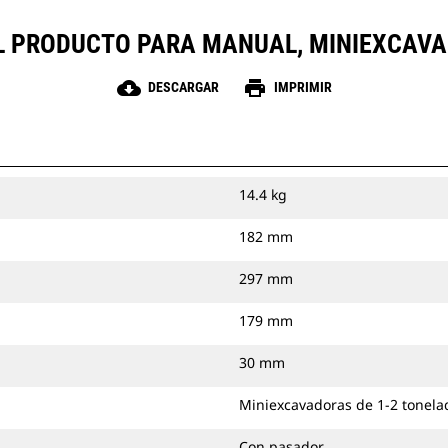
EL PRODUCTO PARA MANUAL, MINIEXCAVA
cloud_download
print
DESCARGAR
IMPRIMIR
14.4 kg
182 mm
297 mm
179 mm
30 mm
Miniexcavadoras de 1-2 tonela
Con pasador