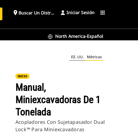
Iniciar Sesión
place
apps
Buscar Un Distribuidor
North America-Español
EE. UU.
Métricas
NUEVO
Manual,
Miniexcavadoras De 1
Tonelada
Acopladores Con Sujetapasador Dual
Lock™ Para Miniexcavadoras