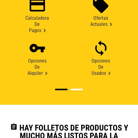
Calculadora
Ofertas
De
Actuales
Pagos
Opciones
Opciones
De
De
Alquiler
Usados
assignment
HAY FOLLETOS DE PRODUCTOS Y
MUCHO MÁS LISTOS PARA LA