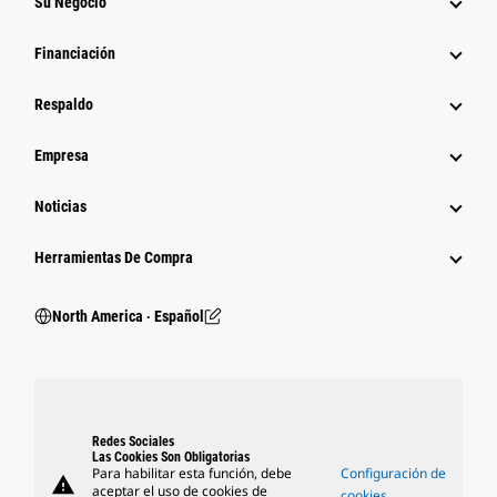
Su Negocio
Financiación
Respaldo
Empresa
Noticias
Herramientas De Compra
North America ‧ Español
Redes Sociales
Las Cookies Son Obligatorias
Para habilitar esta función, debe
Configuración de
warning
aceptar el uso de cookies de
cookies