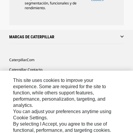
segmentación, funcionales y de
rendimiento.
MARCAS DE CATERPILLAR
Caterpillar.com
Caterpillar Contacto
Mis Preferencias De Marketing
This site uses cookies to improve your
experience. Some are required for the site to
Site Map
function, while others support features,
performance, personalization, targeting, and
Cookie Settings
analytics.
Legal
You can adjust your preferences anytime using
Cookie Settings.
Privacy
By selecting I Accept, you agree to the use of
functional, performance, and targeting cookies.