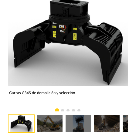
Garras G345 de demolición y selección
Gar
roc