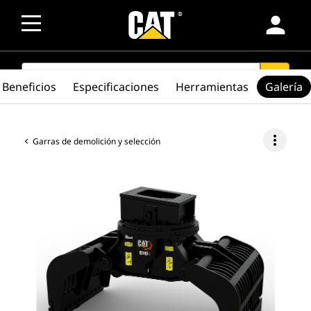
person
SEARCH
search
Beneficios
Especificaciones
Herramientas
Galería
more_vert
Garras de demolición y selección