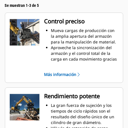
Se muestran 1-3 de 5
Control preciso
Mueva cargas de producción con
la amplia apertura del armazón
para la manipulación de material.
Aproveche la sincronización del
armazón y el control total de la
carga en cada movimiento gracias
al cilindro montado en cruz.
Mantenga el agarre en cargas
Más información
grandes o recoja, clasifique y
ubique materiales pequeños con
topes de sobremordida para
lograr un contacto de la
Rendimiento potente
mandíbula de extremo a extremo y
evitar la sobremordida.
La gran fuerza de sujeción y los
Elimine la suciedad y otros
tiempos de ciclo rápidos son el
materiales finos a través de los
resultado del diseño único de un
orificios en el armazón y los
cilindro de gran diámetro.
recubrimientos. Esto también