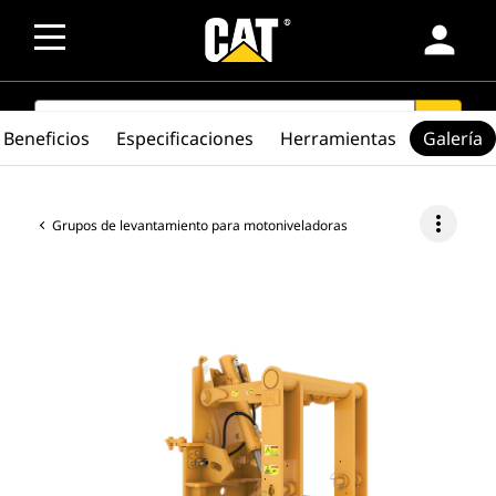
person
SEARCH
search
Beneficios
Especificaciones
Herramientas
Galería
more_vert
Grupos de levantamiento para motoniveladoras