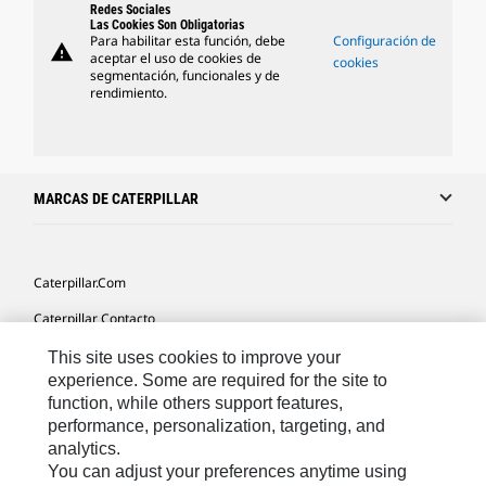
Redes Sociales
Las Cookies Son Obligatorias
Para habilitar esta función, debe
Configuración de
warning
aceptar el uso de cookies de
cookies
segmentación, funcionales y de
rendimiento.
MARCAS DE CATERPILLAR
Caterpillar.com
Caterpillar Contacto
Mis Preferencias De Marketing
This site uses cookies to improve your
experience. Some are required for the site to
Site Map
function, while others support features,
performance, personalization, targeting, and
Cookie Settings
analytics.
Legal
You can adjust your preferences anytime using