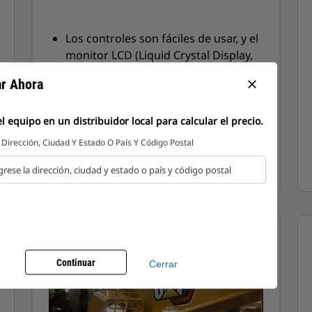
Los controles son fáciles de usar, y el
monitor LCD (Liquid Crystal Display,
Pantalla de Cristal Líquido) intuitivo
r Ahora
close
de última generación proporciona
información de la máquina fácil de
 equipo en un distribuidor local para calcular el precio.
leer.
 Dirección, Ciudad Y Estado O País Y Código Postal
Continuar
Cerrar