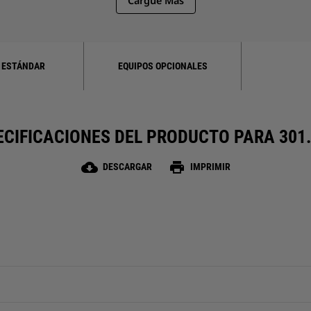
Cargue Más
 ESTÁNDAR
EQUIPOS OPCIONALES
ECIFICACIONES DEL PRODUCTO PARA 301.
cloud_download
print
DESCARGAR
IMPRIMIR