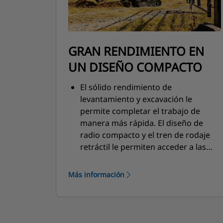
GRAN RENDIMIENTO EN
UN DISEÑO COMPACTO
El sólido rendimiento de
levantamiento y excavación le
permite completar el trabajo de
manera más rápida. El diseño de
radio compacto y el tren de rodaje
retráctil le permiten acceder a las
áreas más estrechas y trabajar en
estas. Las opciones de posición libre
Más información
de la hoja topadora y de excavación a
la hoja facilitan la limpieza.