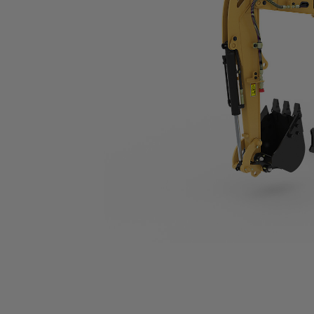
301.7 CR
Ben