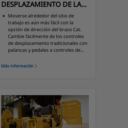
DESPLAZAMIENTO DE LA
DIRECCIÓN DEL BRAZO
Moverse alrededor del sitio de
trabajo es aún más fácil con la
opción de dirección del brazo Cat.
Cambie fácilmente de los controles
de desplazamiento tradicionales con
palancas y pedales a controles de
palanca universal con solo presionar
un botón. El beneficio de menos
Más información
esfuerzo y mejor control está al
alcance de las manos.