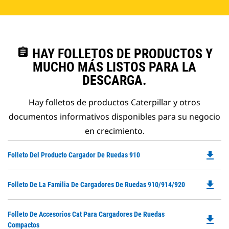
assignment
HAY FOLLETOS DE PRODUCTOS Y
MUCHO MÁS LISTOS PARA LA
DESCARGA.
Hay folletos de productos Caterpillar y otros
documentos informativos disponibles para su negocio
en crecimiento.
file_download
Do
Folleto Del Producto Cargador De Ruedas 910
P
O
file_download
Do
Folleto De La Familia De Cargadores De Ruedas 910/914/920
in
P
a
O
N
Do
Folleto De Accesorios Cat Para Cargadores De Ruedas
in
file_download
Ta
P
Compactos
a