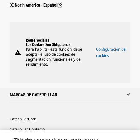
North America ‧ Español
Redes Sociales
Las Cookies Son Obligatorias
Para habilitar esta función, debe
Configuración de
warning
aceptar el uso de cookies de
cookies
segmentación, funcionales y de
rendimiento.
MARCAS DE CATERPILLAR
Caterpillar.com
Caterpillar Contacto
Mis Preferencias De Marketing