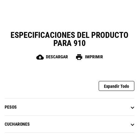
ESPECIFICACIONES DEL PRODUCTO
PARA 910
cloud_download
print
DESCARGAR
IMPRIMIR
Expandir Todo
PESOS
CUCHARONES