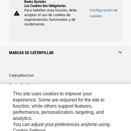
Redes Sociales
Las Cookies Son Obligatorias
Para habilitar esta función, debe
Configuración de
warning
aceptar el uso de cookies de
cookies
segmentación, funcionales y de
rendimiento.
MARCAS DE CATERPILLAR
Caterpillar.com
Caterpillar Contacto
This site uses cookies to improve your
Mis Preferencias De Marketing
experience. Some are required for the site to
Site Map
function, while others support features,
performance, personalization, targeting, and
Cookie Settings
analytics.
Legal
You can adjust your preferences anytime using
Cookie Settings.