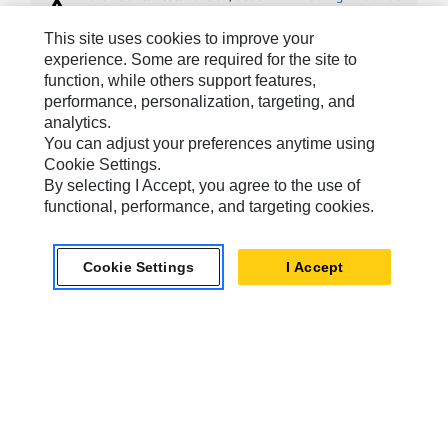
warning
aceptar el uso de cookies de
cookies
segmentación, funcionales y de
This site uses cookies to improve your
rendimiento.
experience. Some are required for the site to
function, while others support features,
performance, personalization, targeting, and
analytics.
MARCAS DE CATERPILLAR
You can adjust your preferences anytime using
Cookie Settings.
By selecting I Accept, you agree to the use of
functional, performance, and targeting cookies.
Caterpillar.com
Caterpillar Contacto
Cookie Settings
I Accept
Mis Preferencias De Marketing
Site Map
Cookie Settings
Legal
Privacy