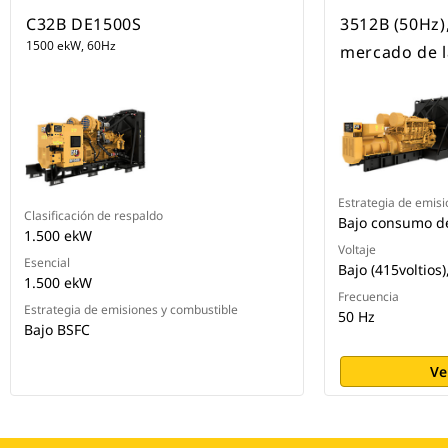
C32B DE1500S
3512B (50Hz),
1500 ekW, 60Hz
mercado de l
Estrategia de emisi
Clasificación de respaldo
Bajo consumo d
1.500 ekW
Voltaje
Esencial
Bajo (415voltios)
1.500 ekW
Frecuencia
Estrategia de emisiones y combustible
50 Hz
Bajo BSFC
Ve