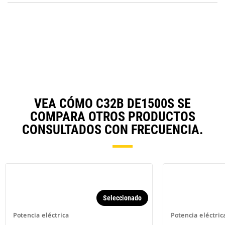
N
in
Ta
a
N
Ta
VEA CÓMO C32B DE1500S SE
COMPARA OTROS PRODUCTOS
CONSULTADOS CON FRECUENCIA.
Seleccionado
Potencia eléctrica
Potencia eléctric