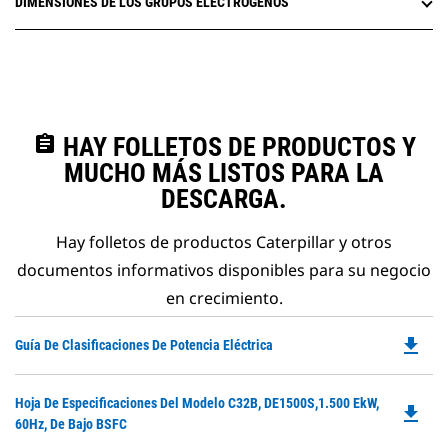
DIMENSIONES DE LOS GRUPOS ELECTRÓGENOS
assignment
HAY FOLLETOS DE PRODUCTOS Y
MUCHO MÁS LISTOS PARA LA
DESCARGA.
Hay folletos de productos Caterpillar y otros
documentos informativos disponibles para su negocio
en crecimiento.
file_download
Do
Guía De Clasificaciones De Potencia Eléctrica
P
O
Do
Hoja De Especificaciones Del Modelo C32B, DE1500S,1.500 EkW,
in
file_download
P
60Hz, De Bajo BSFC
a
O