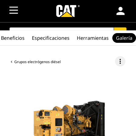
person
SEARCH
search
Beneficios
Especificaciones
Herramientas
Galería
more_vert
Grupos electrógenos diésel