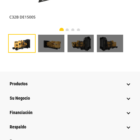
C32B DE1500S
C32
Productos
Su Negocio
Financiación
Respaldo