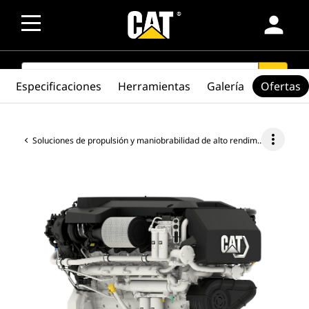
person
SEARCH
search
Especificaciones
Herramientas
Galería
Ofertas
more_vert
Soluciones de propulsión y maniobrabilidad de alto rendimiento