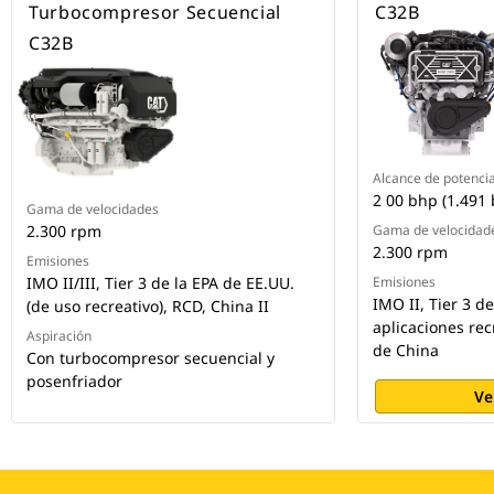
Turbocompresor Secuencial
C32B
C32B
Alcance de potenci
2 00 bhp (1.491
Gama de velocidades
2.300 rpm
Gama de velocidad
2.300 rpm
Emisiones
IMO II/III, Tier 3 de la EPA de EE.UU.
Emisiones
IMO II, Tier 3 d
(de uso recreativo), RCD, China II
aplicaciones rec
Aspiración
de China
Con turbocompresor secuencial y
posenfriador
Ve