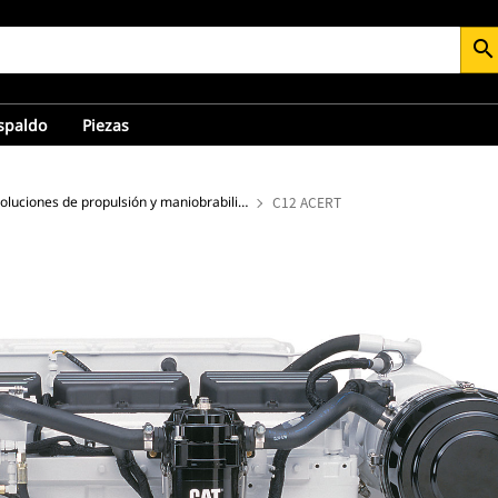
search
espaldo
Piezas
Soluciones de propulsión y maniobrabilidad de alto rendimiento
C12 ACERT