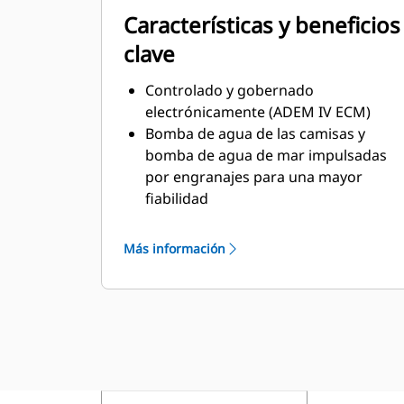
Características y beneficios
clave
Controlado y gobernado
electrónicamente (ADEM IV ECM)
Bomba de agua de las camisas y
bomba de agua de mar impulsadas
por engranajes para una mayor
fiabilidad
Certificación MCS disponible
Placa intercambiadora de calor de
Más información
titanio
Opciones de servicio disponibles del
lado izquierdo y del lado derecho