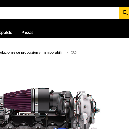
search
espaldo
Piezas
Soluciones de propulsión y maniobrabilidad de alto rendimiento
C32