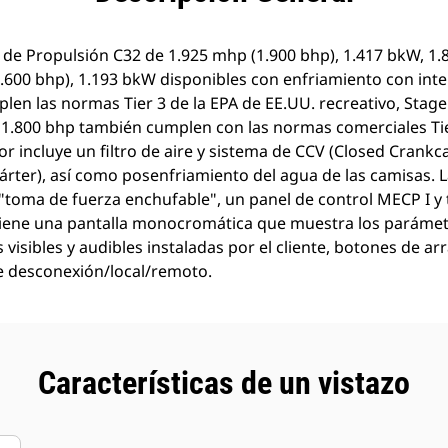
r de Propulsión C32 de 1.925 mhp (1.900 bhp), 1.417 bkW, 1.
.600 bhp), 1.193 bkW disponibles con enfriamiento con inte
len las normas Tier 3 de la EPA de EE.UU. recreativo, Stage I
 y 1.800 bhp también cumplen con las normas comerciales Tie
r incluye un filtro de aire y sistema de CCV (Closed Crankca
árter), así como posenfriamiento del agua de las camisas. L
 "toma de fuerza enchufable", un panel de control MECP I y
 tiene una pantalla monocromática que muestra los parámetr
 visibles y audibles instaladas por el cliente, botones de a
de desconexión/local/remoto.
Características de un vistazo