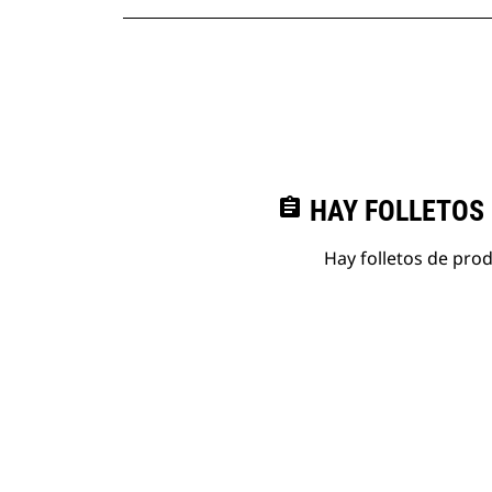
assignment
HAY FOLLETOS
Hay folletos de pro