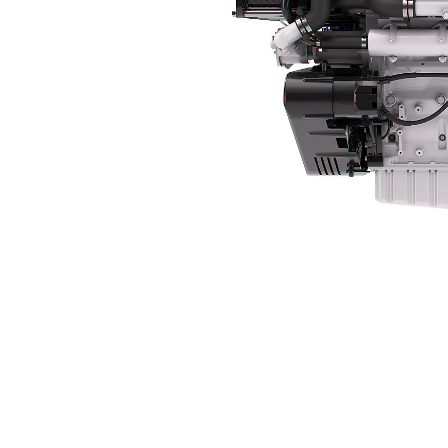
C32
Ben
Cambiar modelo