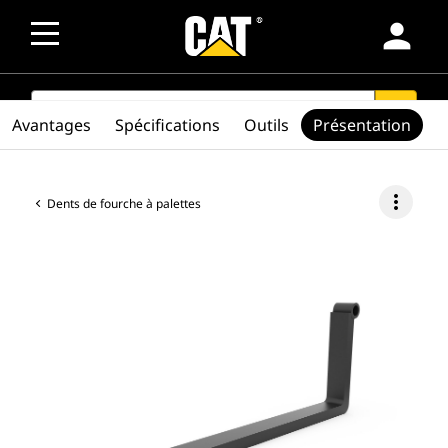
person
SEARCH
search
Avantages
Spécifications
Outils
Présentation
more_vert
Dents de fourche à palettes