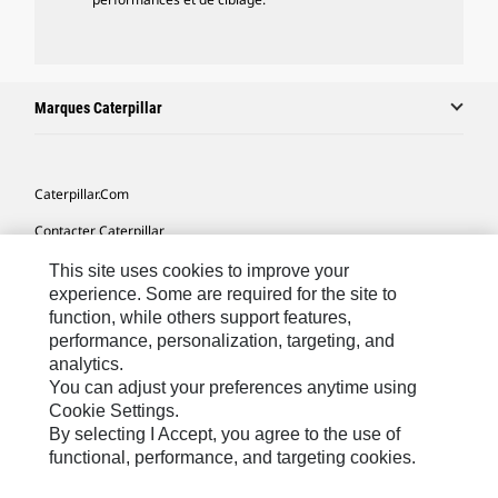
Marques Caterpillar
Caterpillar.com
Contacter Caterpillar
Mes Préférences Marketing
This site uses cookies to improve your
experience. Some are required for the site to
Plan Du Site
function, while others support features,
performance, personalization, targeting, and
Cookie Settings
analytics.
Mentions Légales
You can adjust your preferences anytime using
Cookie Settings.
Confidentialité
By selecting I Accept, you agree to the use of
functional, performance, and targeting cookies.