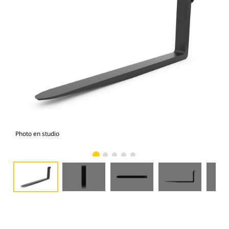
Photo en studio
Vue