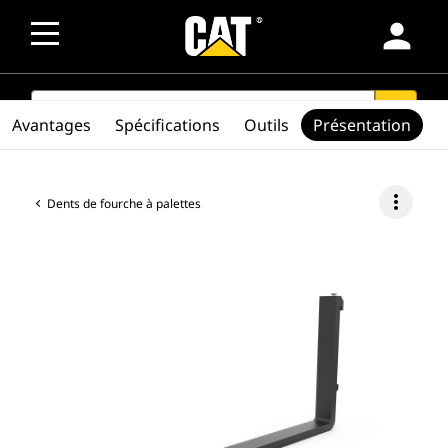
person
SEARCH
search
Avantages
Spécifications
Outils
Présentation
more_vert
Dents de fourche à palettes