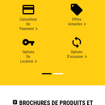
Calculateur
Offres
De
Actuelles
Paiement
Options
Options
De
D'occasion
Location
assignment
BROCHURES DE PRODUITS ET