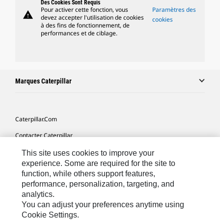
Des Cookies Sont Requis
Pour activer cette fonction, vous
Paramètres des
warning
devez accepter l'utilisation de cookies
cookies
à des fins de fonctionnement, de
performances et de ciblage.
Marques Caterpillar
Caterpillar.com
Contacter Caterpillar
Mes Préférences Marketing
This site uses cookies to improve your
experience. Some are required for the site to
Plan Du Site
function, while others support features,
performance, personalization, targeting, and
Cookie Settings
analytics.
Mentions Légales
You can adjust your preferences anytime using
Cookie Settings.
Confidentialité