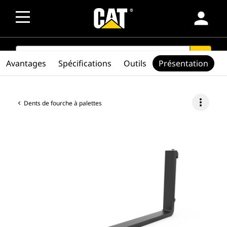
person
SEARCH
search
Avantages
Spécifications
Outils
Présentation
more_vert
Dents de fourche à palettes