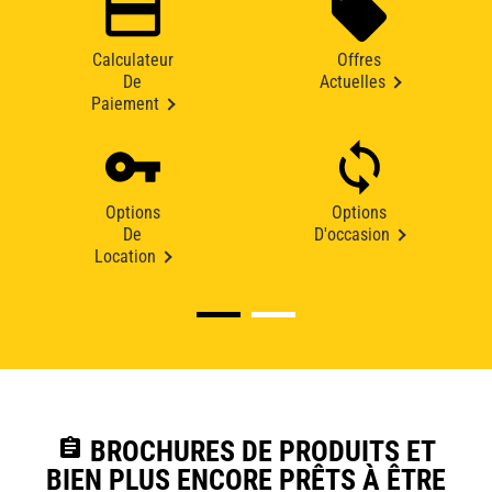
Calculateur
Offres
De
Actuelles
Paiement
Options
Options
De
D'occasion
Location
assignment
BROCHURES DE PRODUITS ET
BIEN PLUS ENCORE PRÊTS À ÊTRE