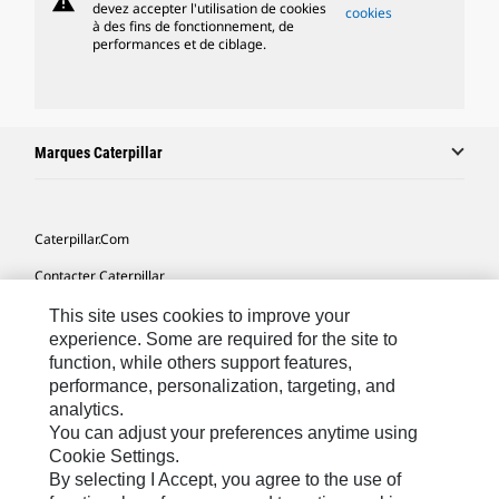
warning
devez accepter l'utilisation de cookies
cookies
à des fins de fonctionnement, de
performances et de ciblage.
Marques Caterpillar
Caterpillar.com
Contacter Caterpillar
Mes Préférences Marketing
This site uses cookies to improve your
experience. Some are required for the site to
Plan Du Site
function, while others support features,
performance, personalization, targeting, and
Cookie Settings
analytics.
Mentions Légales
You can adjust your preferences anytime using
Cookie Settings.
Confidentialité
By selecting I Accept, you agree to the use of