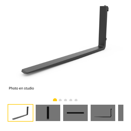
Photo en studio
Vue