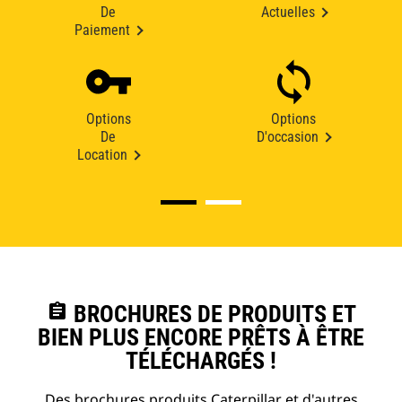
De
Actuelles
Paiement
Options
Options
De
D'occasion
Location
assignment
BROCHURES DE PRODUITS ET
BIEN PLUS ENCORE PRÊTS À ÊTRE
TÉLÉCHARGÉS !
Des brochures produits Caterpillar et d'autres