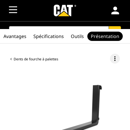
person
SEARCH
search
Avantages
Spécifications
Outils
Présentation
more_vert
Dents de fourche à palettes