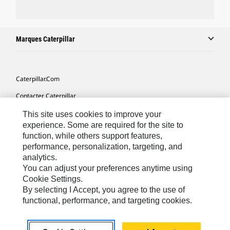
Marques Caterpillar
Caterpillar.com
Contacter Caterpillar
Mes Préférences Marketing
This site uses cookies to improve your
experience. Some are required for the site to
Plan Du Site
function, while others support features,
performance, personalization, targeting, and
Cookie Settings
analytics.
Mentions Légales
You can adjust your preferences anytime using
Cookie Settings.
Confidentialité
By selecting I Accept, you agree to the use of
functional, performance, and targeting cookies.
Africa, Middle East-French
© 2026 Caterpillar. Tous droits réservés