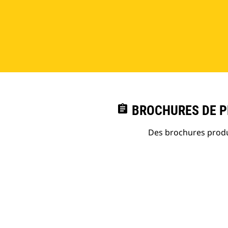
assignment
BROCHURES DE PR
Des brochures produi