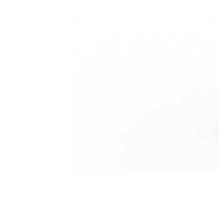
Lignes G308. Minipelles Hydrauliques 7 À 10 Tonnes
Ava
Modifier le modèle