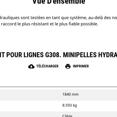
Vue D'ensemble
ydrauliques sont testées en tant que système, au-delà des 
 raccord le plus résistant et le plus fiable possible.
T POUR LIGNES G308. MINIPELLES HYDR
cloud_download
print
TÉLÉCHARGER
IMPRIMER
1840 mm
8.593 kg
Câble