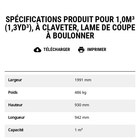
SPÉCIFICATIONS PRODUIT POUR 1,0M³
(1,3YD³), À CLAVETER, LAME DE COUPE
À BOULONNER
cloud_download
print
TÉLÉCHARGER
IMPRIMER
Largeur
1991 mm
Poids
486 kg
Hauteur
930 mm
Longueur
942 mm
Capacité
1 m³