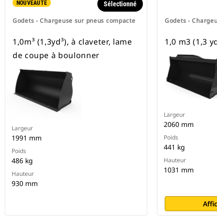
NOUVEAUTÉ
Sélectionné
Godets - Chargeuse sur pneus compacte
Godets - Charge
1,0m³ (1,3yd³), à claveter, lame
1,0 m3 (1,3 y
de coupe à boulonner
Largeur
2060 mm
Largeur
1991 mm
Poids
441 kg
Poids
486 kg
Hauteur
1031 mm
Hauteur
930 mm
Affi