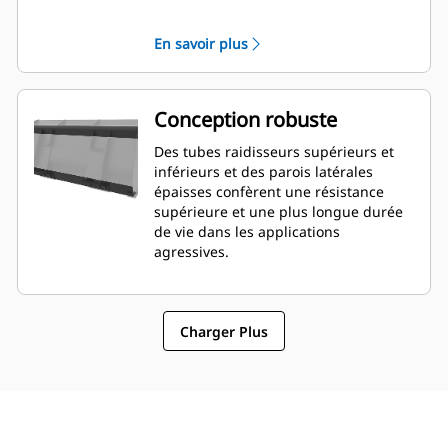
meilleures capacités de nivellement.
L'orientation et le placement de la
En savoir plus
lame peuvent être plus faciles à
évaluer depuis la cabine.
Conception robuste
Des tubes raidisseurs supérieurs et
inférieurs et des parois latérales
épaisses confèrent une résistance
supérieure et une plus longue durée
de vie dans les applications
agressives.
Charger Plus