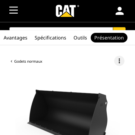
person
SEARCH
search
Avantages
Spécifications
Outils
Présentation
more_vert
Godets normaux