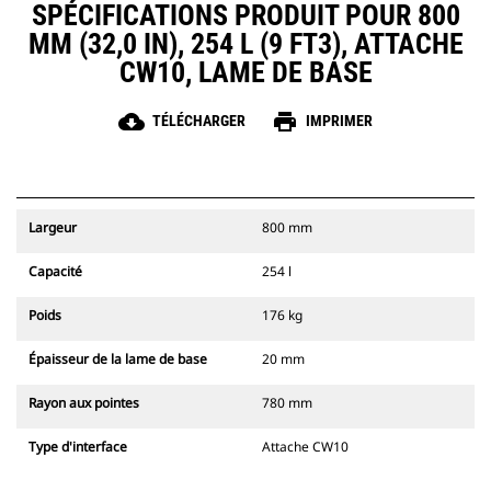
SPÉCIFICATIONS PRODUIT POUR 800
MM (32,0 IN), 254 L (9 FT3), ATTACHE
CW10, LAME DE BASE
cloud_download
print
TÉLÉCHARGER
IMPRIMER
Largeur
800 mm
Capacité
254 l
Poids
176 kg
Épaisseur de la lame de base
20 mm
Rayon aux pointes
780 mm
Type d'interface
Attache CW10