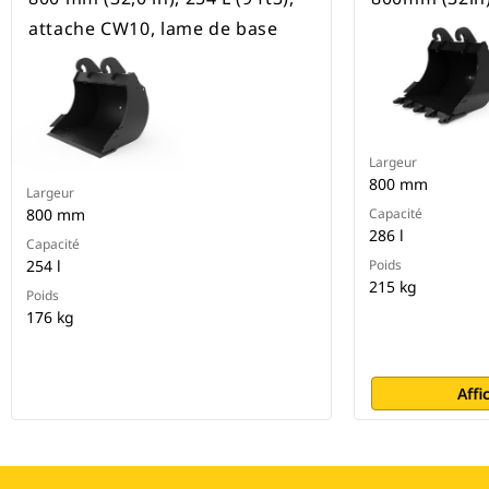
attache CW10, lame de base
Largeur
800 mm
Largeur
800 mm
Capacité
286 l
Capacité
254 l
Poids
215 kg
Poids
176 kg
Affi