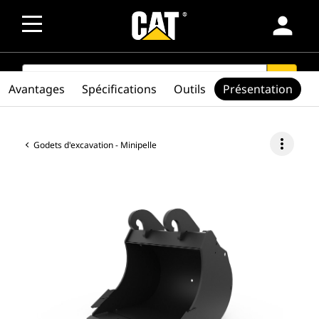
person
SEARCH
search
Avantages
Spécifications
Outils
Présentation
more_vert
Godets d'excavation - Minipelle