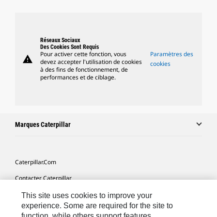
Réseaux Sociaux
Des Cookies Sont Requis
Pour activer cette fonction, vous
Paramètres des
warning
devez accepter l'utilisation de cookies
cookies
à des fins de fonctionnement, de
performances et de ciblage.
Marques Caterpillar
Caterpillar.com
Contacter Caterpillar
Mes Préférences Marketing
This site uses cookies to improve your
experience. Some are required for the site to
Plan Du Site
function, while others support features,