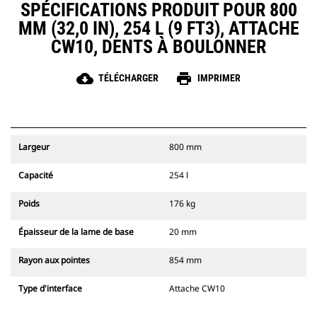
SPÉCIFICATIONS PRODUIT POUR 800
MM (32,0 IN), 254 L (9 FT3), ATTACHE
CW10, DENTS À BOULONNER
cloud_download
print
TÉLÉCHARGER
IMPRIMER
Largeur
800 mm
Capacité
254 l
Poids
176 kg
Épaisseur de la lame de base
20 mm
Rayon aux pointes
854 mm
Type d'interface
Attache CW10