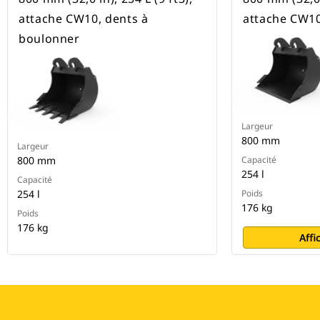
attache CW10, dents à
attache CW10
boulonner
Largeur
800 mm
Largeur
800 mm
Capacité
254 l
Capacité
254 l
Poids
176 kg
Poids
176 kg
Affi