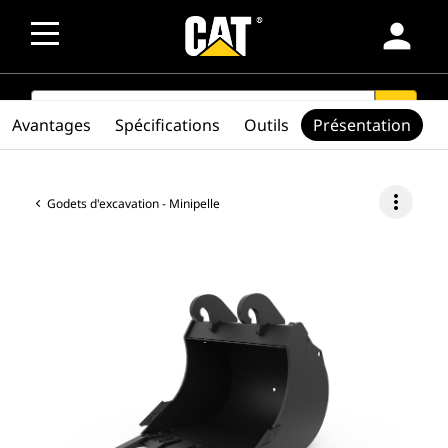
person
SEARCH
search
Avantages
Spécifications
Outils
Présentation
more_vert
Godets d'excavation - Minipelle