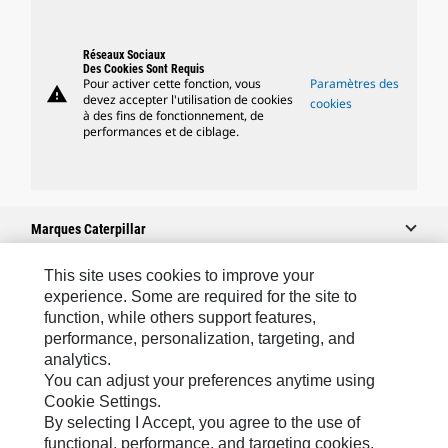
Réseaux Sociaux
Des Cookies Sont Requis
Pour activer cette fonction, vous
Paramètres des
warning
devez accepter l'utilisation de cookies
cookies
à des fins de fonctionnement, de
performances et de ciblage.
Marques Caterpillar
This site uses cookies to improve your
experience. Some are required for the site to
Caterpillar.com
function, while others support features,
performance, personalization, targeting, and
Contacter Caterpillar
analytics.
Mes Préférences Marketing
You can adjust your preferences anytime using
Cookie Settings.
Plan Du Site
By selecting I Accept, you agree to the use of
Cookie Settings
functional, performance, and targeting cookies.