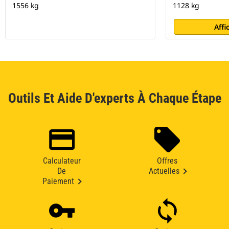
1556 kg
1128 kg
Affi
Outils Et Aide D'experts À Chaque Étape
Calculateur
Offres
De
Actuelles
Paiement