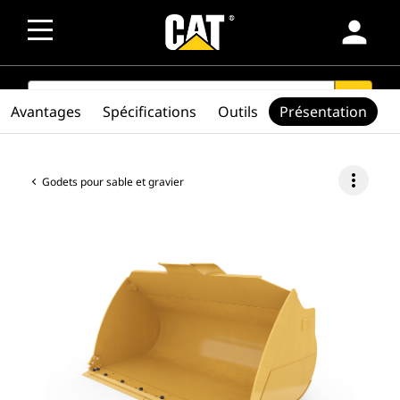
person
SEARCH
search
Avantages
Spécifications
Outils
Présentation
more_vert
Godets pour sable et gravier