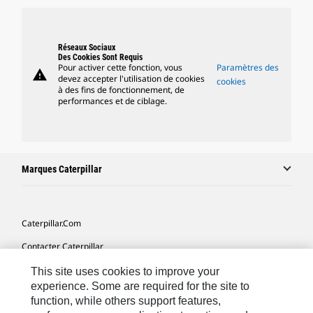
Réseaux Sociaux
Des Cookies Sont Requis
Pour activer cette fonction, vous
Paramètres des
warning
devez accepter l'utilisation de cookies
cookies
à des fins de fonctionnement, de
performances et de ciblage.
Marques Caterpillar
Caterpillar.com
Contacter Caterpillar
Mes Préférences Marketing
This site uses cookies to improve your
experience. Some are required for the site to
Plan Du Site
function, while others support features,