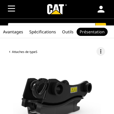
person
SEARCH
search
Avantages
Spécifications
Outils
Présentation
more_vert
Attaches de typeS