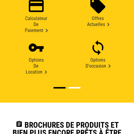
Calculateur
Offres
De
Actuelles
Paiement
Options
Options
De
D'occasion
Location
assignment
BROCHURES DE PRODUITS ET
BIEN PLUS ENCORE PRÊTS À ÊTRE