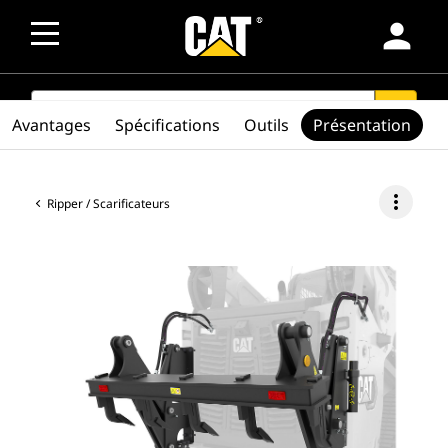
person
SEARCH
search
Avantages
Spécifications
Outils
Présentation
more_vert
Ripper / Scarificateurs