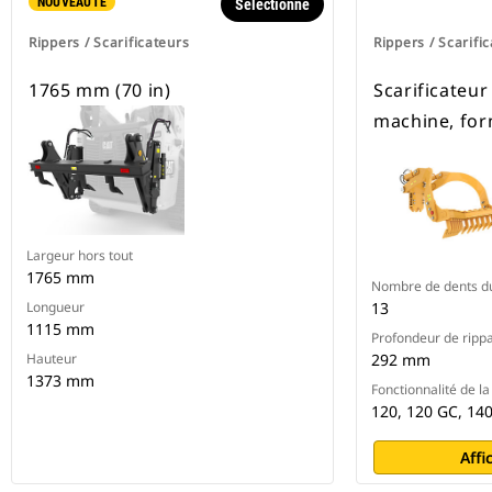
NOUVEAUTÉ
Sélectionné
Rippers / Scarificateurs
Rippers / Scarifi
1765 mm (70 in)
Scarificateur
machine, for
Largeur hors tout
1765 mm
Nombre de dents du
Longueur
13
1115 mm
Profondeur de ripp
Hauteur
292 mm
1373 mm
Fonctionnalité de l
120, 120 GC, 140
Affi