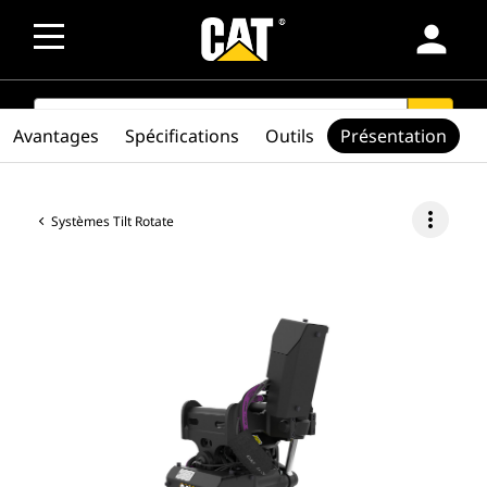
person
SEARCH
search
Avantages
Spécifications
Outils
Présentation
more_vert
Systèmes Tilt Rotate