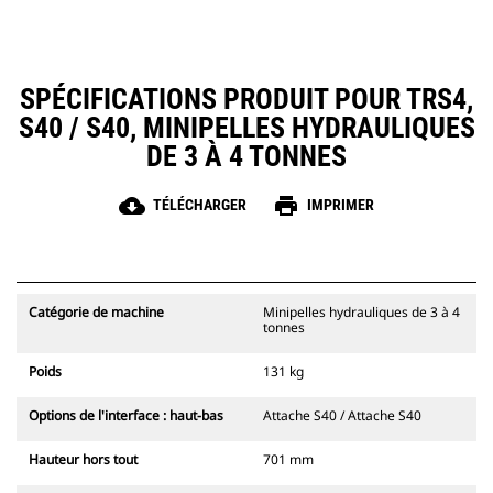
SPÉCIFICATIONS PRODUIT POUR TRS4,
S40 / S40, MINIPELLES HYDRAULIQUES
DE 3 À 4 TONNES
cloud_download
print
TÉLÉCHARGER
IMPRIMER
Catégorie de machine
Minipelles hydrauliques de 3 à 4
tonnes
Poids
131 kg
Options de l'interface : haut-bas
Attache S40 / Attache S40
Hauteur hors tout
701 mm