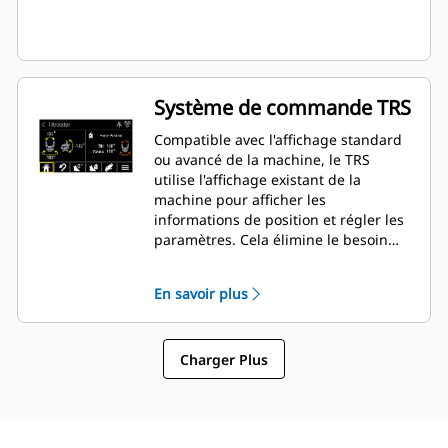
Système de commande TRS
Compatible avec l'affichage standard
ou avancé de la machine, le TRS
utilise l'affichage existant de la
machine pour afficher les
informations de position et régler les
paramètres. Cela élimine le besoin
d'affichages supplémentaires qui
encombrent la cabine de votre pelle
En savoir plus
hydraulique.
Charger Plus