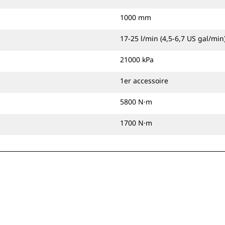
1000 mm
17-25 l/min (4,5-6,7 US gal/min
21000 kPa
1er accessoire
5800 N·m
1700 N·m