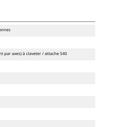
tonnes
t par axes) à claveter / attache S40