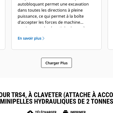
autobloquant permet une excavation
dans toutes les directions à pleine
puissance, ce qui permet à la boîte
d'accepter les forces de machine
maximum et de répartir la charge à
travers l'entière construction TRS.
En savoir plus
Charger Plus
OUR TRS4, À CLAVETER (ATTACHE À ACCO
MINIPELLES HYDRAULIQUES DE 2 TONNE
cloud_download
print
TÉLÉCHARGER
IMPRIMER