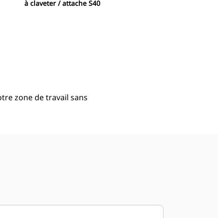
à claveter / attache S40
Acheter Maintenant
Demander Un Devis
tre zone de travail sans