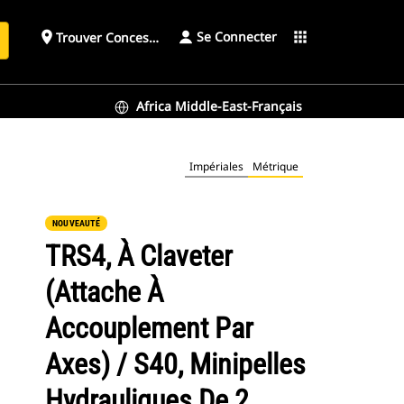
Se Connecter
place
apps
Trouver Concessionnaire
h
Africa Middle-East-Français
nes
Impériales
Métrique
NOUVEAUTÉ
TRS4, À Claveter
(attache À
Accouplement Par
Axes) / S40, Minipelles
Hydrauliques De 2