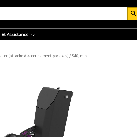
searc
 Et Assistance
veter (attache à accouplement par axes) / S40, minipelles hydrauliques de 2 ton