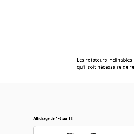
TRS4, À Claveter (attache À Accouplement Par Axes) / S40, Minipelles Hydrauliques De 2 Tonnes
Ava
Modifier le modèle
Les rotateurs inclinables
qu'il soit nécessaire de 
Affichage de 1-6 sur 13