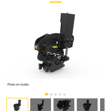
Photo en studio
Vue