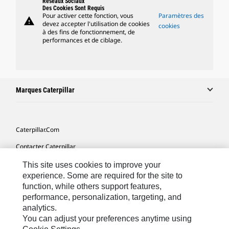
Réseaux Sociaux
Des Cookies Sont Requis
Pour activer cette fonction, vous
Paramètres des
warning
devez accepter l'utilisation de cookies
cookies
à des fins de fonctionnement, de
performances et de ciblage.
Marques Caterpillar
Caterpillar.com
Contacter Caterpillar
Mes Préférences Marketing
This site uses cookies to improve your
experience. Some are required for the site to
Plan Du Site
function, while others support features,
performance, personalization, targeting, and
Cookie Settings
analytics.
Mentions Légales
You can adjust your preferences anytime using