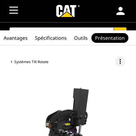
person
SEARCH
search
Avantages
Spécifications
Outils
Présentation
more_vert
Systèmes Tilt Rotate