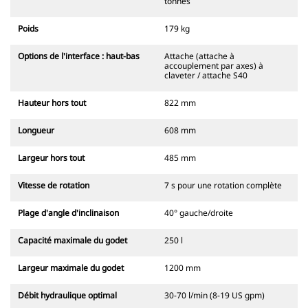
tonnes
Poids
179 kg
Options de l'interface : haut-bas
Attache (attache à
accouplement par axes) à
claveter / attache S40
Hauteur hors tout
822 mm
Longueur
608 mm
Largeur hors tout
485 mm
Vitesse de rotation
7 s pour une rotation complète
Plage d'angle d'inclinaison
40° gauche/droite
Capacité maximale du godet
250 l
Largeur maximale du godet
1200 mm
Débit hydraulique optimal
30-70 l/min (8-19 US gpm)