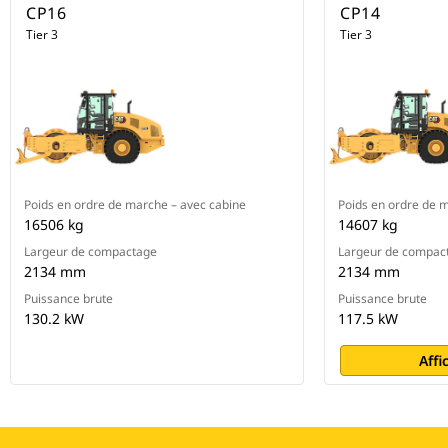
CP16
CP14
Tier 3
Tier 3
Poids en ordre de marche – avec cabine
Poids en ordre de 
16506 kg
14607 kg
Largeur de compactage
Largeur de compac
2134 mm
2134 mm
Puissance brute
Puissance brute
130.2 kW
117.5 kW
Affi