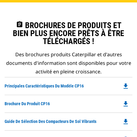
assignment
BROCHURES DE PRODUITS ET
BIEN PLUS ENCORE PRÊTS À ÊTRE
TÉLÉCHARGÉS !
Des brochures produits Caterpillar et d'autres
documents d'information sont disponibles pour votre
activité en pleine croissance.
file_download
Do
Principales Caractéristiques Du Modèle CP16
P
O
file_download
Do
Brochure Du Produit CP16
in
P
a
O
N
file_download
Do
Guide De Sélection Des Compacteurs De Sol Vibrants
in
Ta
P
a
O
N