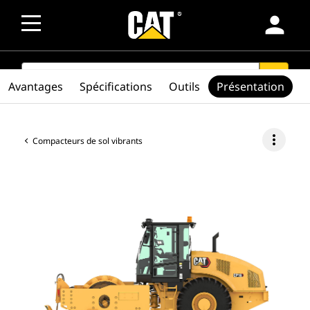
person
SEARCH
search
Avantages
Spécifications
Outils
Présentation
more_vert
Compacteurs de sol vibrants