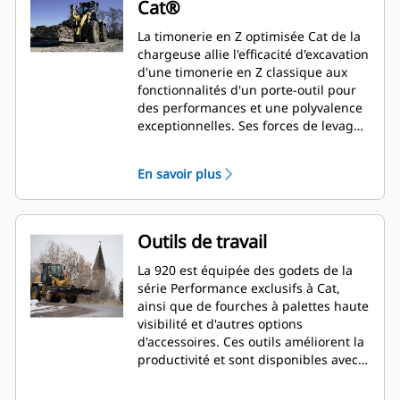
Cat®
La timonerie en Z optimisée Cat de la
chargeuse allie l'efficacité d'excavation
d'une timonerie en Z classique aux
fonctionnalités d'un porte-outil pour
des performances et une polyvalence
exceptionnelles. Ses forces de levage
parallèle et de cavage élevées sur
toute sa plage de fonctionnement
En savoir plus
vous permettent de manipuler des
charges en toute sécurité et
confiance, tout en privilégiant un
contrôle précis.
Outils de travail
La 920 est équipée des godets de la
série Performance exclusifs à Cat,
ainsi que de fourches à palettes haute
visibilité et d'autres options
d'accessoires. Ces outils améliorent la
productivité et sont disponibles avec
une attache de type chargeuse
industrielle (IT).