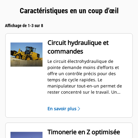
Caractéristiques en un coup d'œil
Affichage de 1-3 sur 8
Circuit hydraulique et
commandes
Le circuit électrohydraulique de
pointe demande moins d'efforts et
offre un contrôle précis pour des
temps de cycle rapides. Le
manipulateur tout-en-un permet de
rester concentré sur le travail. Un
simple appui sur un bouton suffit
pour ajuster la réactivité de la
En savoir plus
machine à l'application.
Timonerie en Z optimisée