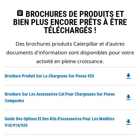
assignment
BROCHURES DE PRODUITS ET
BIEN PLUS ENCORE PRÊTS À ÊTRE
TÉLÉCHARGÉS !
Des brochures produits Caterpillar et d'autres
documents d'information sont disponibles pour votre
activité en pleine croissance.
file_download
Do
Brochure Produit Sur La Chargeuse Sur Pneus 920
P
O
Do
Brochure Sur Les Accessoires Cat Pour Chargeuses Sur Pneus
in
file_download
P
Compactes
a
O
N
in
Ta
Do
Guide Des Options Et Des Kits D'accessoires Pour Les Modèles
a
file_download
P
910/914/920
N
O
Ta
in