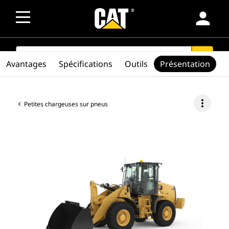
person
SEARCH
search
Avantages
Spécifications
Outils
Présentation
more_vert
Petites chargeuses sur pneus