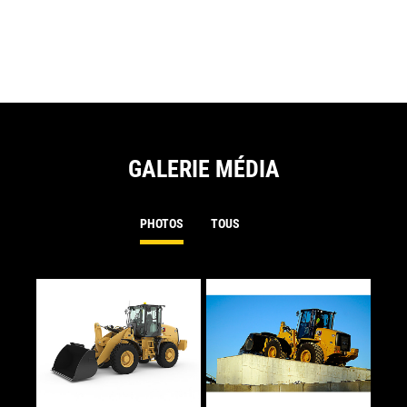
a
N
Ta
GALERIE MÉDIA
PHOTOS
TOUS