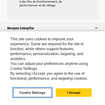
à des fins de fonctionnement, de
performances et de ciblage.
Marques Caterpillar
This site uses cookies to improve your
experience. Some are required for the site to
Caterpillar.com
function, while others support features,
performance, personalization, targeting, and
Contacter Caterpillar
analytics.
Mes Préférences Marketing
You can adjust your preferences anytime using
Cookie Settings.
Plan Du Site
By selecting I Accept, you agree to the use of
Cookie Settings
functional, performance, and targeting cookies.
Mentions Légales
Cookie Settings
I Accept
Confidentialité