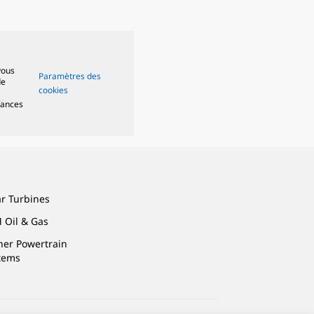
vous
Paramètres des
de
cookies
mances
ar Turbines
 Oil & Gas
ner Powertrain
tems