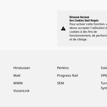
Réseaux Sociaux
Des Cookies Sont Requis
Pour activer cette fonction, 
warning
devez accepter l'utilisation 
cookies à des fins de
fonctionnement, de perfor
et de ciblage.
Hindustan
Perkins
Sol
MaK
Progress Rail
SPM
MWM
SEM
Tur
Sys
VisionLink