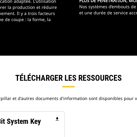
PLUS DE PÉNÉTRATION, MO
cation adaptée. L'utilisation
Nos systèmes d’embouts de 
rer la production et réduire
et une durée de service acc
nement. Il y a trois facteurs
e de coupe : la forme, la
TÉLÉCHARGER LES RESSOURCES
pillar et d'autres documents d'information sont disponibles pour v
file_download
Bit System Key