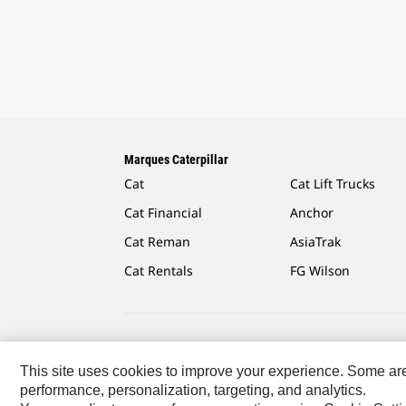
Marques Caterpillar
Cat
Cat Lift Trucks
Cat Financial
Anchor
Cat Reman
AsiaTrak
Cat Rentals
FG Wilson
Caterpillar.com
Contacter Caterpillar
Mes Préféren
This site uses cookies to improve your experience. Some are r
performance, personalization, targeting, and analytics.
Africa, Middle East-French
© 2026 Caterpillar. Tous dr