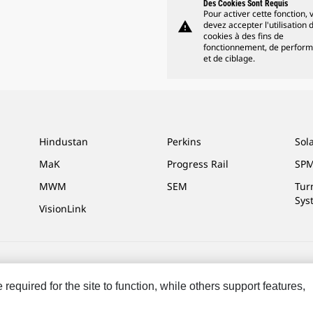
Des Cookies Sont Requis
Pour activer cette fonction, 
warning
devez accepter l'utilisation 
cookies à des fins de
fonctionnement, de perfor
et de ciblage.
Hindustan
Perkins
Sol
MaK
Progress Rail
SPM
MWM
SEM
Tur
Sys
VisionLink
ces Marketing
Plan Du Site
Cookie Settings
Mentions Légales
Confidenti
equired for the site to function, while others support features,
oits réservés