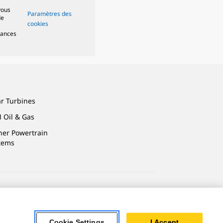
vous
Paramètres des
de
cookies
mances
ar Turbines
 Oil & Gas
ner Powertrain
tems
alité
Cookie Settings
I Accept