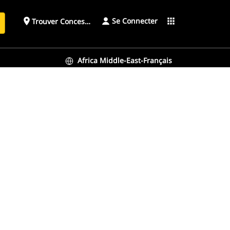
Se Connecter
place
apps
Trouver Concessionnaire
h
Africa Middle-East-Français