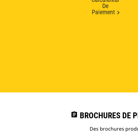
De
Paiement
assignment
BROCHURES DE PR
Des brochures produi