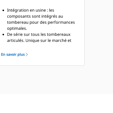
Intégration en usine : les
composants sont intégrés au
tombereau pour des performances
optimales.
De série sur tous les tombereaux
articulés. Unique sur le marché et
uniquement disponible sur les
tombereaux articulés Cat® depuis
En savoir plus
2017.
Enregistre les incidents de
retournement et
peut alerter et
signaler via VisionLink™, My.Cat.com
et l'application Cat.
Aide à prévenir les incidents de
retournement du tracteur et de la
remorque.