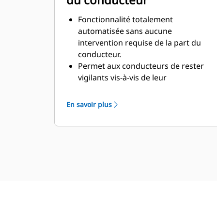
Fonctionnalité totalement
automatisée sans aucune
intervention requise de la part du
conducteur.
Permet aux conducteurs de rester
vigilants vis-à-vis de leur
environnement et d'être plus
efficaces lors de l'utilisation du
En savoir plus
tombereau.
Intégré à l'écran multifonction
couleur
avec alarme sonore.