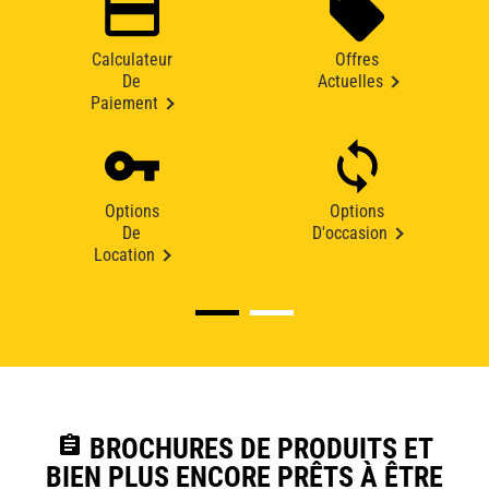
Calculateur
Offres
De
Actuelles
Paiement
Options
Options
De
D'occasion
Location
assignment
BROCHURES DE PRODUITS ET
BIEN PLUS ENCORE PRÊTS À ÊTRE