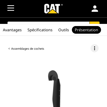
person
SEARCH
search
Avantages
Spécifications
Outils
Présentation
more_vert
Assemblages de cochets