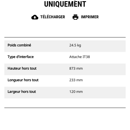
UNIQUEMENT
cloud_download
print
TÉLÉCHARGER
IMPRIMER
Poids combiné
24.5 kg
Type d'interface
Attache IT38
Hauteur hors tout
873 mm
Longueur hors tout
233 mm
Largeur hors tout
120 mm