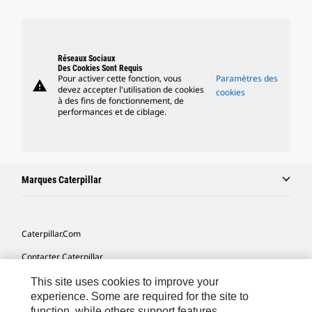
Réseaux Sociaux
Des Cookies Sont Requis
Pour activer cette fonction, vous
Paramètres des
warning
devez accepter l'utilisation de cookies
cookies
à des fins de fonctionnement, de
performances et de ciblage.
Marques Caterpillar
Caterpillar.com
Contacter Caterpillar
Mes Préférences Marketing
This site uses cookies to improve your
experience. Some are required for the site to
Plan Du Site
function, while others support features,