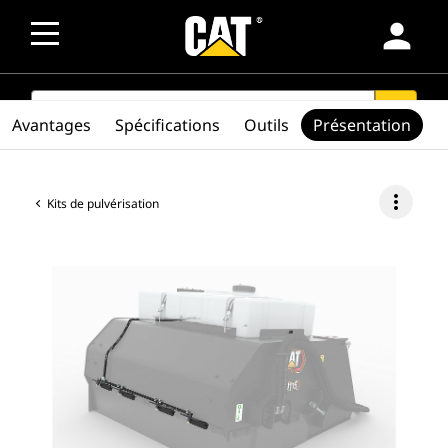
person
SEARCH
search
Avantages
Spécifications
Outils
Présentation
more_vert
Kits de pulvérisation