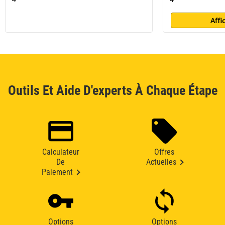
Affi
Outils Et Aide D'experts À Chaque Étape
Calculateur
Offres
De
Actuelles
Paiement
Options
Options